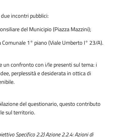
i due incontri pubblici:
onsiliare del Municipio (Piazza Mazzini);
a Comunale 1° piano (Viale Umberto I° 23/A).
re un confronto con i/le presenti sul tema: i
idee, perplessità e desiderata in ottica di
nibile.
pilazione del questionario, questo contributo
e sul territorio.
ttivo Specifico 2.2) Azione 2.2.4: Azioni di