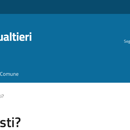
Seg
il Comune
i?
sti?