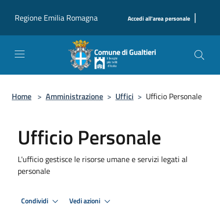
Salta al contenuto principale
|
Regione Emilia Romagna
Accedi all'area personale
Home
>
Amministrazione
>
Uffici
>
Ufficio Personale
Ufficio Personale
L'ufficio gestisce le risorse umane e servizi legati al
personale
Condividi
Vedi azioni