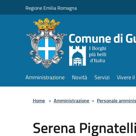
Salta al contenuto principale
Regione Emilia Romagna
Amministrazione
Novità
Servizi
Vivere 
Home
>
Amministrazione
>
Personale amminis
Serena Pignatell