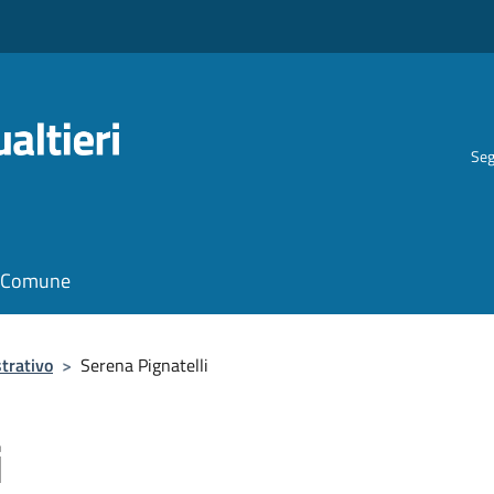
Seg
il Comune
trativo
>
Serena Pignatelli
i