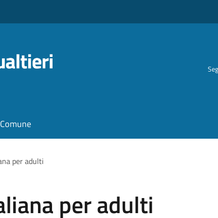
Seg
il Comune
iana per adulti
aliana per adulti