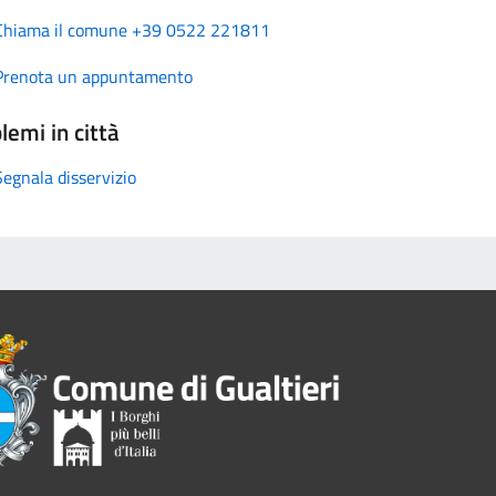
Chiama il comune +39 0522 221811
Prenota un appuntamento
lemi in città
Segnala disservizio