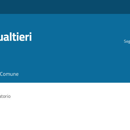
Seg
il Comune
torio