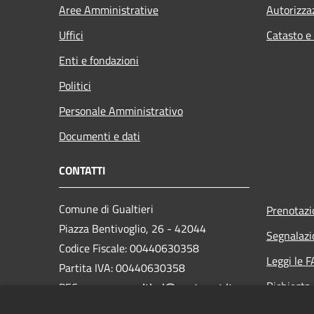
Aree Amministrative
Autorizza
Uffici
Catasto e
Enti e fondazioni
Politici
Personale Amministrativo
Documenti e dati
CONTATTI
Comune di Gualtieri
Prenotaz
Piazza Bentivoglio, 26 - 42044
Segnalazi
Codice Fiscale: 00440630358
Leggi le 
Partita IVA: 00440630358
Richiesta
PEC:
comune.gualtieri@postecert.it
Centralino Unico: +39 0522 221811