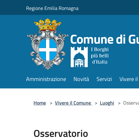
Salta al contenuto principale
Regione Emilia Romagna
Amministrazione
Novità
Servizi
Vivere 
Home
>
Vivere il Comune
>
Luoghi
>
Osserva
Osservatorio