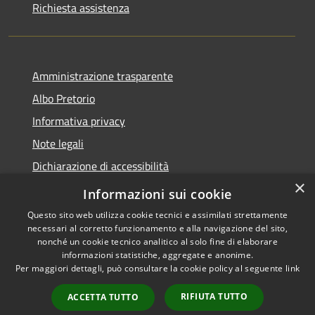
Richiesta assistenza
Amministrazione trasparente
Albo Pretorio
Informativa privacy
Note legali
Dichiarazione di accessibilità
×
Piano di miglioramento del sito
Informazioni sui cookie
Questo sito web utilizza cookie tecnici e assimilati strettamente
necessari al corretto funzionamento e alla navigazione del sito,
nonché un cookie tecnico analitico al solo fine di elaborare
informazioni statistiche, aggregate e anonime.
RSS
Copyright © 2026 • Comune di
Per maggiori dettagli, può consultare la cookie policy al seguente
link
Accessibilità
Gualtieri • Powered by
Privacy
Municipium
Accesso
•
RIFIUTA TUTTO
ACCETTA TUTTO
Cookie
redazione