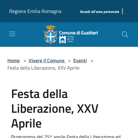
Salta al contenuto principale
|
Regione Emilia Romagna
Accedi all'area personale
Home
>
Vivere il Comune
>
Eventi
>
Festa della Liberazione, XXV Aprile
Festa della
Liberazione, XXV
Aprile
Programma del 25^ aprile Festa della Liberazione ed