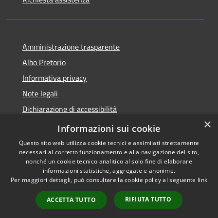
Amministrazione trasparente
Albo Pretorio
Informativa privacy
Note legali
Dichiarazione di accessibilità
×
Piano di miglioramento del sito
Informazioni sui cookie
Questo sito web utilizza cookie tecnici e assimilati strettamente
necessari al corretto funzionamento e alla navigazione del sito,
nonché un cookie tecnico analitico al solo fine di elaborare
informazioni statistiche, aggregate e anonime.
RSS
Copyright © 2026 • Comune di
Per maggiori dettagli, può consultare la cookie policy al seguente
link
Accessibilità
Gualtieri • Powered by
Privacy
Municipium
Accesso
•
RIFIUTA TUTTO
ACCETTA TUTTO
Cookie
redazione