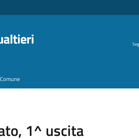
Seg
il Comune
ato, 1^ uscita