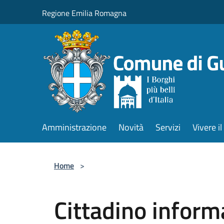
Salta al contenuto principale
Regione Emilia Romagna
Amministrazione
Novità
Servizi
Vivere 
Home
>
Cittadino inform