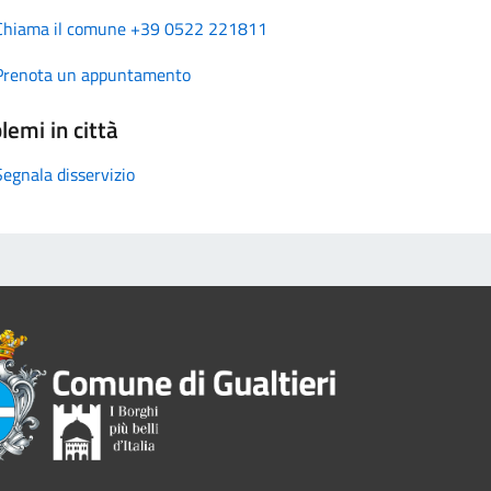
Chiama il comune +39 0522 221811
Prenota un appuntamento
lemi in città
Segnala disservizio