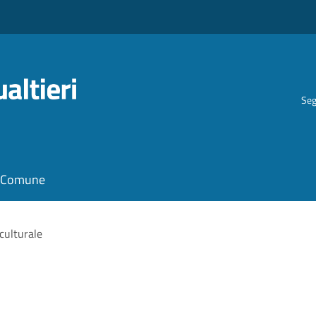
Seg
il Comune
culturale