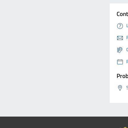
Cont
Prob