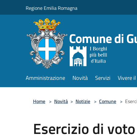
Salta al contenuto principale
Regione Emilia Romagna
Amministrazione
Novità
Servizi
Vivere 
Home
>
Novità
>
Notizie
>
Comune
>
Eserc
Esercizio di voto 